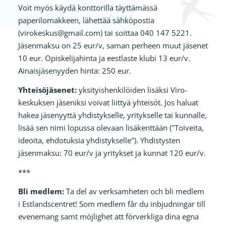
Voit myös käydä konttorilla täyttämässä
paperilomakkeen, lähettää sähköpostia
(virokeskus@gmail.com) tai soittaa 040 147 5221.
Jäsenmaksu on 25 eur/v, saman perheen muut jäsenet
10 eur. Opiskelijahinta ja eestlaste klubi 13 eur/v.
Ainaisjäsenyyden hinta: 250 eur.
Yhteisöjäsenet:
yksityishenkilöiden lisäksi Viro-
keskuksen jäseniksi voivat liittyä yhteisöt. Jos haluat
hakea jäsenyyttä yhdistykselle, yritykselle tai kunnalle,
lisää sen nimi lopussa olevaan lisäkenttään ("Toiveita,
ideoita, ehdotuksia yhdistykselle"). Yhdistysten
jäsenmaksu: 70 eur/v ja yritykset ja kunnat 120 eur/v.
***
Bli medlem:
Ta del av verksamheten och bli medlem
i Estlandscentret! Som medlem får du inbjudningar till
evenemang samt möjlighet att förverkliga dina egna