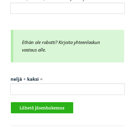
Ethän ole robotti? Kirjoita yhteenlaskun
vastaus alle.
neljä
+
kaksi
=
Lähetä jäsenhakemus