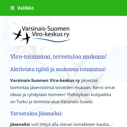
Siirry
Valikko
sivun
sisältöön
Varsinais-Suomen Viro-keskus ry
Viro-toimintaa, tervetuloa mukaan!
Aktiivista työtä ja mukavaa toimintaa!
Varsinais-Suomen Viro-keskus ry
järjestää
toimintaa jäsenistönsä toiveiden mukaan. Kerro omat
ideasi ja ryhdytään toimeen! Yhdistyksen kotipaikka
on Turku ja toiminta-alue Varsinais-Suomi.
Tervetuloa jäseneksi:
Jäseneksi
voit liittyä alla olevan lomakkeen kautta.